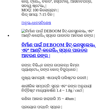
କାର୍, ଟ୍ରେନ୍, ବିଲଡିଂ, ହସ୍ପିଟାଲ୍, ଆସବାବପତ୍ର,
ସବୱେ ଷ୍ଟେସନ୍ |
MOQ: 100 କିଲୋଗ୍ରାମ |
ଲିଡ୍ ସମୟ: 7-15 ଦିନ |
ଅନୁସନ୍ଧାନ
ସବିଶେଷ
ନିର୍ମାଣ ପାଇଁ DEBOOM ହିଟ୍-ଇନସୁଲେସନ୍
ଏବଂ ଆଣ୍ଟି-କରୋଜିନ୍ ସ୍ପ୍ରେ ପାଉଡର
ଆବରଣ ରଙ୍ଗ |
ରଙ୍ଗ: ବିଭିନ୍ନ ରଙ୍ଗ ଉପଲବ୍ଧ କିମ୍ବା
ପ୍ୟାଣ୍ଟୋନ୍ ରଙ୍ଗ କୋଡ୍ ବିରୁଦ୍ଧରେ |
ମୁଖ୍ୟ ସାମଗ୍ରୀ: ଏପୋକ୍ସି ପଲିଷ୍ଟର ରଜନୀ |
ଶାରୀରିକ ସମ୍ପତ୍ତି: ସୂତ୍ର ଏବଂ ରଙ୍ଗ ଅନୁଯାୟୀ
ନିର୍ଦ୍ଦିଷ୍ଟ ମାଧ୍ୟାକର୍ଷଣ 1.4 ~ 1.8g / cm3 |
କଣିକା ଆକାର ହାରାହାରି 35 ~ 40um |
ପ୍ରୟୋଗ ପଦ୍ଧତି: ସ୍ପ୍ରେ |