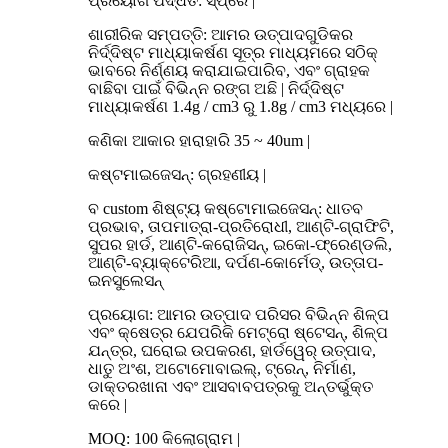
ପ୍ରୟୋଗ ପଦ୍ଧତି: ସ୍ପ୍ରେ |
ଶାରୀରିକ ସମ୍ପତ୍ତି: ଆମର ଉତ୍ପାଦଗୁଡିକର
ନିର୍ଦ୍ଦିଷ୍ଟ ମାଧ୍ୟାକର୍ଷଣ ସୂତ୍ର ମାଧ୍ୟମରେ ସଠିକ୍
ଭାବରେ ନିର୍ଣ୍ଣୟ କରାଯାଇପାରିବ, ଏବଂ ଗ୍ରାହକ
ବାଛିବା ପାଇଁ ବିଭିନ୍ନ ରଙ୍ଗ ଅଛି | ନିର୍ଦ୍ଦିଷ୍ଟ
ମାଧ୍ୟାକର୍ଷଣ 1.4g / cm3 ରୁ 1.8g / cm3 ମଧ୍ୟରେ |
କଣିକା ଆକାର ହାରାହାରି 35 ~ 40um |
କଷ୍ଟମାଇଜେସନ୍: ଗ୍ରହଣୀୟ |
ବ custom ଶିଷ୍ଟ୍ୟ କଷ୍ଟୋମାଇଜେସନ୍: ଧାତବ
ପ୍ରଭାବ, ତାପମାତ୍ରା-ପ୍ରତିରୋଧୀ, ଆଣ୍ଟି-ଗ୍ରାଫିଟି,
ସୁପର ହାର୍ଡ, ଆଣ୍ଟି-କରୋଜିସନ୍, ଇକୋ-ଫ୍ରେଣ୍ଡଲି,
ଆଣ୍ଟି-ବ୍ୟାକ୍ଟେରିଆ, ଦର୍ପଣ-କୋର୍ମେଡ୍, ଉତ୍ତାପ-
ଇନସୁଲେସନ୍
ପ୍ରୟୋଗ: ଆମର ଉତ୍ପାଦ ପରିସର ବିଭିନ୍ନ ଶିଳ୍ପ
ଏବଂ କ୍ଷେତ୍ର ଯେପରିକି ମେଟ୍ରୋ ଷ୍ଟେସନ୍, ଶିଳ୍ପ
ଯନ୍ତ୍ର, ଘରୋଇ ଉପକରଣ, ହାର୍ଡୱେର୍ ଉତ୍ପାଦ,
ଧାତୁ ଅଂଶ, ଅଟୋମୋବାଇଲ୍, ଟ୍ରେନ୍, ନିର୍ମାଣ,
ଡାକ୍ତରଖାନା ଏବଂ ଆସବାବପତ୍ରକୁ ଅନ୍ତର୍ଭୁକ୍ତ
କରେ |
MOQ: 100 କିଲୋଗ୍ରାମ |