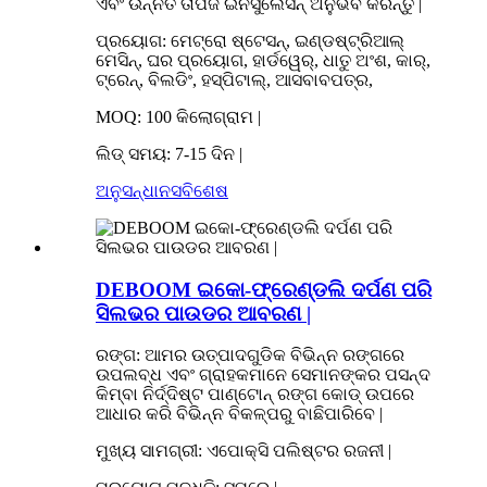
ଏବଂ ଉନ୍ନତ ତାପଜ ଇନସୁଲେସନ୍ ଅନୁଭବ କରନ୍ତୁ |
ପ୍ରୟୋଗ: ମେଟ୍ରୋ ଷ୍ଟେସନ୍, ଇଣ୍ଡଷ୍ଟ୍ରିଆଲ୍
ମେସିନ୍, ଘର ପ୍ରୟୋଗ, ହାର୍ଡୱେର୍, ଧାତୁ ଅଂଶ, କାର୍,
ଟ୍ରେନ୍, ବିଲଡିଂ, ହସ୍ପିଟାଲ୍, ଆସବାବପତ୍ର,
MOQ: 100 କିଲୋଗ୍ରାମ |
ଲିଡ୍ ସମୟ: 7-15 ଦିନ |
ଅନୁସନ୍ଧାନ
ସବିଶେଷ
DEBOOM ଇକୋ-ଫ୍ରେଣ୍ଡଲି ଦର୍ପଣ ପରି
ସିଲଭର ପାଉଡର ଆବରଣ |
ରଙ୍ଗ: ଆମର ଉତ୍ପାଦଗୁଡିକ ବିଭିନ୍ନ ରଙ୍ଗରେ
ଉପଲବ୍ଧ ଏବଂ ଗ୍ରାହକମାନେ ସେମାନଙ୍କର ପସନ୍ଦ
କିମ୍ବା ନିର୍ଦ୍ଦିଷ୍ଟ ପାଣ୍ଟୋନ୍ ରଙ୍ଗ କୋଡ୍ ଉପରେ
ଆଧାର କରି ବିଭିନ୍ନ ବିକଳ୍ପରୁ ବାଛିପାରିବେ |
ମୁଖ୍ୟ ସାମଗ୍ରୀ: ଏପୋକ୍ସି ପଲିଷ୍ଟର ରଜନୀ |