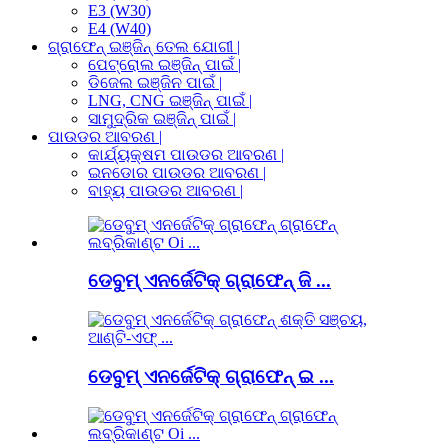
E3 (W30)
E4 (W40)
ଗ୍ରାଫେନ୍ ଇଞ୍ଜିନ୍ ତେଲ ଯୋଗୀ |
ପେଟ୍ରୋଲ ଇଞ୍ଜିନ୍ ପାଇଁ |
ଡିଜେଲ ଇଞ୍ଜିନ ପାଇଁ |
LNG, CNG ଇଞ୍ଜିନ୍ ପାଇଁ |
ସାମୁଦ୍ରିକ ଇଞ୍ଜିନ୍ ପାଇଁ |
ପାଉଡର ଆବରଣ |
କାର୍ଯ୍ୟକ୍ଷମ ପାଉଡର ଆବରଣ |
ଇନଡୋର ପାଉଡର ଆବରଣ |
ବାହ୍ୟ ପାଉଡର ଆବରଣ |
ଡେବୁମ୍ ଏନର୍ଜେଟିକ୍ ଗ୍ରାଫେନ୍ ଜି ...
ଡେବୁମ୍ ଏନର୍ଜେଟିକ୍ ଗ୍ରାଫେନ୍ ଇ ...