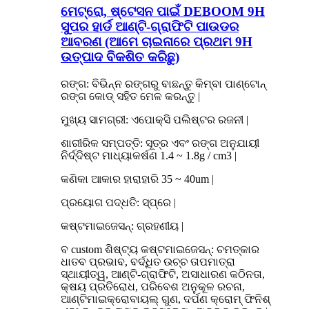
ମେଟ୍ରୋ, ଷ୍ଟେସନ ପାଇଁ DEBOOM 9H
ସୁପର ହାର୍ଡ ଆଣ୍ଟି-ଗ୍ରାଫିଟି ପାଉଡର
ଆବରଣ (ଆମେ ଚାଇନାରେ ପ୍ରଥମ 9H
ଉତ୍ପାଦ ବିକଶିତ କରିଛୁ)
ରଙ୍ଗ: ବିଭିନ୍ନ ରଙ୍ଗରୁ ବାଛନ୍ତୁ କିମ୍ବା ପାଣ୍ଟୋନ୍
ରଙ୍ଗ କୋଡ୍ ସହିତ ମେଳ କରନ୍ତୁ |
ମୁଖ୍ୟ ସାମଗ୍ରୀ: ଏପୋକ୍ସି ପଲିଷ୍ଟର ରଜନୀ |
ଶାରୀରିକ ସମ୍ପତ୍ତି: ସୂତ୍ର ଏବଂ ରଙ୍ଗ ଅନୁଯାୟୀ
ନିର୍ଦ୍ଦିଷ୍ଟ ମାଧ୍ୟାକର୍ଷଣ 1.4 ~ 1.8g / cm3 |
କଣିକା ଆକାର ହାରାହାରି 35 ~ 40um |
ପ୍ରୟୋଗ ପଦ୍ଧତି: ସ୍ପ୍ରେ |
କଷ୍ଟମାଇଜେସନ୍: ଗ୍ରହଣୀୟ |
ବ custom ଶିଷ୍ଟ୍ୟ କଷ୍ଟମାଇଜେସନ୍: ଚମତ୍କାର
ଧାତବ ପ୍ରଭାବ, ବର୍ଦ୍ଧିତ ଉଚ୍ଚ ତାପମାତ୍ରା
ସ୍ଥାୟୀତ୍ୱ, ଆଣ୍ଟି-ଗ୍ରାଫିଟି, ଅସାଧାରଣ କଠିନତା,
କ୍ଷୟ ପ୍ରତିରୋଧ, ପରିବେଶ ଅନୁକୂଳ ରଚନା,
ଆଣ୍ଟିମାଇକ୍ରୋବାୟଲ୍ ଗୁଣ, ଦର୍ପଣ କ୍ରୋମ୍ ଫିନିଶ୍