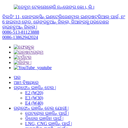
ବିଲଡିଂ 11, ଜୋଙ୍ଗକ୍ସିନ୍ ଇଣ୍ଟେଲିଜେଣ୍ଟାଲ୍ ଇଣ୍ଡଷ୍ଟ୍ରିଆଲ୍ ପାର୍କ, ନଂ
6 ହାଇବାଓ ରୋଡ୍, ଚୋଙ୍ଗଚୁଆନ୍ ଜିଲ୍ଲା, ଜିଆଙ୍ଗସୁ ପ୍ରଦେଶର
ଚାଇନଚୁଆନ୍ ଜିଲ୍ଲା |
0086-513-81123888
0086-13862942024
ଘର
ଆମ ବିଷୟରେ
ଗ୍ରାଫେନ୍ ଇଞ୍ଜିନ୍ ତେଲ |
E2 (W20)
E3 (W30)
E4 (W40)
ଗ୍ରାଫେନ୍ ଇଞ୍ଜିନ୍ ତେଲ ଯୋଗୀ |
ପେଟ୍ରୋଲ ଇଞ୍ଜିନ୍ ପାଇଁ |
ଡିଜେଲ ଇଞ୍ଜିନ ପାଇଁ |
LNG, CNG ଇଞ୍ଜିନ୍ ପାଇଁ |