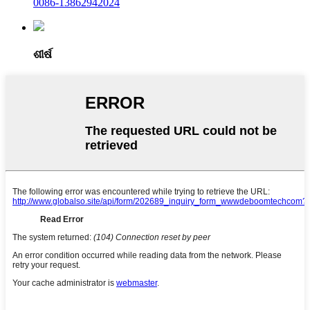
0086-13862942024
ଶୀର୍ଷ