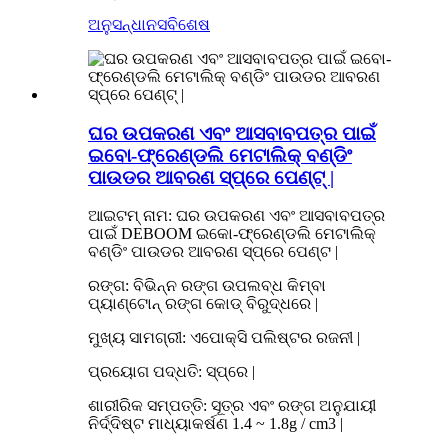
ଅନୁସନ୍ଧାନ
ସବିଶେଷ
ଘର ଉପକରଣ ଏବଂ ଆସବାବପତ୍ର ପାଇଁ
ଇବୋ-ଫ୍ରେଣ୍ଡଲି ମେଟାଲିକ୍ ବଣ୍ଡିଂ
ପାଉଡର ଆବରଣ ସ୍ପ୍ରେ ପେଣ୍ଟ୍ |
ଆଇଟମ୍ ନାମ: ଘର ଉପକରଣ ଏବଂ ଆସବାବପତ୍ର
ପାଇଁ DEBOOM ଇକୋ-ଫ୍ରେଣ୍ଡଲି ମେଟାଲିକ୍
ବଣ୍ଡିଂ ପାଉଡର ଆବରଣ ସ୍ପ୍ରେ ପେଣ୍ଟ |
ରଙ୍ଗ: ବିଭିନ୍ନ ରଙ୍ଗ ଉପଲବ୍ଧ କିମ୍ବା
ପ୍ୟାଣ୍ଟୋନ୍ ରଙ୍ଗ କୋଡ୍ ବିରୁଦ୍ଧରେ |
ମୁଖ୍ୟ ସାମଗ୍ରୀ: ଏପୋକ୍ସି ପଲିଷ୍ଟର ରଜନୀ |
ପ୍ରୟୋଗ ପଦ୍ଧତି: ସ୍ପ୍ରେ |
ଶାରୀରିକ ସମ୍ପତ୍ତି: ସୂତ୍ର ଏବଂ ରଙ୍ଗ ଅନୁଯାୟୀ
ନିର୍ଦ୍ଦିଷ୍ଟ ମାଧ୍ୟାକର୍ଷଣ 1.4 ~ 1.8g / cm3 |