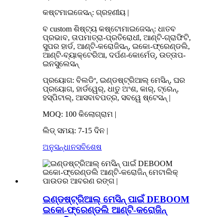
କଷ୍ଟମାଇଜେସନ୍: ଗ୍ରହଣୀୟ |
ବ custom ଶିଷ୍ଟ୍ୟ କଷ୍ଟୋମାଇଜେସନ୍: ଧାତବ
ପ୍ରଭାବ, ତାପମାତ୍ରା-ପ୍ରତିରୋଧୀ, ଆଣ୍ଟି-ଗ୍ରାଫିଟି,
ସୁପର ହାର୍ଡ, ଆଣ୍ଟି-କରୋଜିସନ୍, ଇକୋ-ଫ୍ରେଣ୍ଡଲି,
ଆଣ୍ଟି-ବ୍ୟାକ୍ଟେରିଆ, ଦର୍ପଣ-କୋର୍ମେଡ୍, ଉତ୍ତାପ-
ଇନସୁଲେସନ୍
ପ୍ରୟୋଗ: ବିଲଡିଂ, ଇଣ୍ଡଷ୍ଟ୍ରିଆଲ୍ ମେସିନ୍, ଘର
ପ୍ରୟୋଗ, ହାର୍ଡୱେର୍, ଧାତୁ ଅଂଶ, କାର୍, ଟ୍ରେନ୍,
ହସ୍ପିଟାଲ୍, ଆସବାବପତ୍ର, ସବୱେ ଷ୍ଟେସନ୍ |
MOQ: 100 କିଲୋଗ୍ରାମ |
ଲିଡ୍ ସମୟ: 7-15 ଦିନ |
ଅନୁସନ୍ଧାନ
ସବିଶେଷ
ଇଣ୍ଡଷ୍ଟ୍ରିଆଲ୍ ମେସିନ୍ ପାଇଁ DEBOOM
ଇକୋ-ଫ୍ରେଣ୍ଡଲି ଆଣ୍ଟି-କରୋଜିନ୍