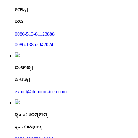
ଫୋନ୍ |
ଟେଲ
0086-513-81123888
0086-13862942024
ଇ-ମେଲ୍ |
ଇ-ମେଲ୍ |
export@deboom-tech.com
ହ୍ ats ାଟସ୍ ଆପ୍
ହ୍ ats ାଟସ୍ ଆପ୍