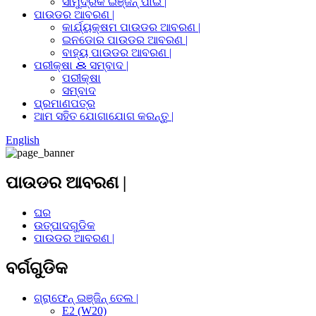
ସାମୁଦ୍ରିକ ଇଞ୍ଜିନ୍ ପାଇଁ |
ପାଉଡର ଆବରଣ |
କାର୍ଯ୍ୟକ୍ଷମ ପାଉଡର ଆବରଣ |
ଇନଡୋର ପାଉଡର ଆବରଣ |
ବାହ୍ୟ ପାଉଡର ଆବରଣ |
ପରୀକ୍ଷା ＆ ସମ୍ବାଦ |
ପରୀକ୍ଷା
ସମ୍ବାଦ
ପ୍ରମାଣପତ୍ର
ଆମ ସହିତ ଯୋଗାଯୋଗ କରନ୍ତୁ |
English
ପାଉଡର ଆବରଣ |
ଘର
ଉତ୍ପାଦଗୁଡିକ
ପାଉଡର ଆବରଣ |
ବର୍ଗଗୁଡିକ
ଗ୍ରାଫେନ୍ ଇଞ୍ଜିନ୍ ତେଲ |
E2 (W20)