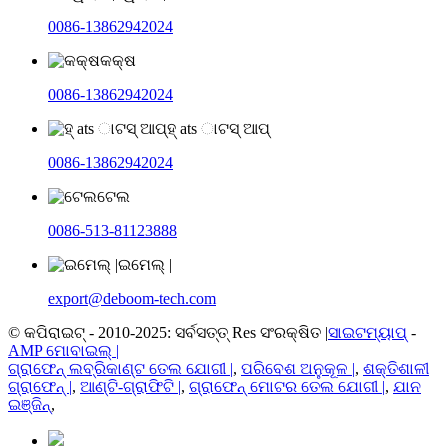
0086-13862942024
କକ୍ଷ
0086-13862942024
ହ୍ ats ାଟସ୍ ଆପ୍
0086-13862942024
ଟେଲ
0086-513-81123888
ଇମେଲ୍ |
export@deboom-tech.com
© କପିରାଇଟ୍ - 2010-2025: ସର୍ବସତ୍ତ୍ Res ସଂରକ୍ଷିତ |
ସାଇଟମ୍ୟାପ୍
-
AMP ମୋବାଇଲ୍ |
ଗ୍ରାଫେନ୍ ଲବ୍ରିକାଣ୍ଟ ତେଲ ଯୋଗୀ |
,
ପରିବେଶ ଅନୁକୂଳ |
,
ଶକ୍ତିଶାଳୀ
ଗ୍ରାଫେନ୍ |
,
ଆଣ୍ଟି-ଗ୍ରାଫିଟି |
,
ଗ୍ରାଫେନ୍ ମୋଟର ତେଲ ଯୋଗୀ |
,
ଯାନ
ଇଞ୍ଜିନ୍
,