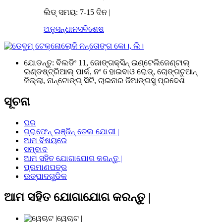
ଲିଡ୍ ସମୟ: 7-15 ଦିନ |
ଅନୁସନ୍ଧାନ
ସବିଶେଷ
ଯୋଡନ୍ତୁ: ବିଲଡିଂ 11, ଜୋଙ୍ଗକ୍ସିନ୍ ଇଣ୍ଟେଲିଜେଣ୍ଟାଲ୍
ଇଣ୍ଡଷ୍ଟ୍ରିଆଲ୍ ପାର୍କ, ନଂ 6 ହାଇବାଓ ରୋଡ୍, ଚୋଙ୍ଗଚୁଆନ୍
ଜିଲ୍ଲା, ନାନ୍ଟୋଙ୍ଗ୍ ସିଟି, ଚାଇନାର ଜିଆଙ୍ଗସୁ ପ୍ରଦେଶ
ସୂଚନା
ଘର
ଗ୍ରାଫେନ୍ ଇଞ୍ଜିନ୍ ତେଲ ଯୋଗୀ |
ଆମ ବିଷୟରେ
ସମ୍ବାଦ
ଆମ ସହିତ ଯୋଗାଯୋଗ କରନ୍ତୁ |
ପ୍ରମାଣପତ୍ର
ଉତ୍ପାଦଗୁଡିକ
ଆମ ସହିତ ଯୋଗାଯୋଗ କରନ୍ତୁ |
ୱେଚାଟ |