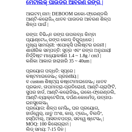
ମେଟାଲିକ୍ ପାଉଡର ଆବରଣ ରଙ୍ଗ |
ଆଇଟମ୍ ନାମ: DEBOOM ଇକୋ-ଫ୍ରେଣ୍ଡଲି
ଆଣ୍ଟି-କରୋଜିନ୍ ଧାତବ ପାଉଡର ଆବରଣ ଶିଳ୍ପ
ଶିଳ୍ପ ପାଇଁ |
ରଙ୍ଗ: ବିଭିନ୍ନ ରଙ୍ଗ ଉପଲବ୍ଧ କିମ୍ବା
ପ୍ୟାଣ୍ଟୋନ୍ ରଙ୍ଗ କୋଡ୍ ବିରୁଦ୍ଧରେ |
ମୁଖ୍ୟ ସାମଗ୍ରୀ: ଏପୋକ୍ସି ପଲିଷ୍ଟର ରଜନୀ |
ଶାରୀରିକ ସମ୍ପତ୍ତି: ସୂତ୍ର ଏବଂ ରଙ୍ଗ ଅନୁଯାୟୀ
ନିର୍ଦ୍ଦିଷ୍ଟ ମାଧ୍ୟାକର୍ଷଣ 1.4 ~ 1.8g / cm3 |
କଣିକା ଆକାର ହାରାହାରି 35 ~ 40um |
ପ୍ରୟୋଗ ପଦ୍ଧତି: ସ୍ପ୍ରେ |
କଷ୍ଟମାଇଜେସନ୍: ଗ୍ରହଣୀୟ |
ବ custom ଶିଷ୍ଟ୍ୟ କଷ୍ଟୋମାଇଜେସନ୍: ଧାତବ
ପ୍ରଭାବ, ତାପମାତ୍ରା-ପ୍ରତିରୋଧୀ, ଆଣ୍ଟି-ଗ୍ରାଫିଟି,
ସୁପର ହାର୍ଡ, ଆଣ୍ଟି-କରୋଜିସନ୍, ଇକୋ-ଫ୍ରେଣ୍ଡଲି,
ଆଣ୍ଟି-ବ୍ୟାକ୍ଟେରିଆ, ଦର୍ପଣ-କୋର୍ମେଡ୍, ଉତ୍ତାପ-
ଇନସୁଲେସନ୍
ପ୍ରୟୋଗ: ଶିଳ୍ପ ମେସିନ୍, ଘର ପ୍ରୟୋଗ,
ହାର୍ଡୱେର୍, ଧାତୁ ଅଂଶ, କାର୍, ଟ୍ରେନ୍, ବିଲଡିଂ,
ହସ୍ପିଟାଲ୍, ଆସବାବପତ୍ର, ସବୱେ ଷ୍ଟେସନ୍ |
MOQ: 100 କିଲୋଗ୍ରାମ |
ଲିଡ୍ ସମୟ: 7-15 ଦିନ |