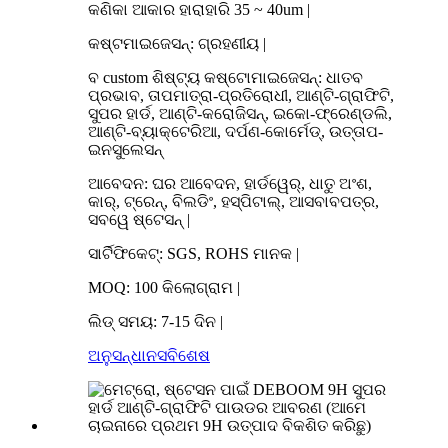
କଣିକା ଆକାର ହାରାହାରି 35 ~ 40um |
କଷ୍ଟମାଇଜେସନ୍: ଗ୍ରହଣୀୟ |
ବ custom ଶିଷ୍ଟ୍ୟ କଷ୍ଟୋମାଇଜେସନ୍: ଧାତବ
ପ୍ରଭାବ, ତାପମାତ୍ରା-ପ୍ରତିରୋଧୀ, ଆଣ୍ଟି-ଗ୍ରାଫିଟି,
ସୁପର ହାର୍ଡ, ଆଣ୍ଟି-କରୋଜିସନ୍, ଇକୋ-ଫ୍ରେଣ୍ଡଲି,
ଆଣ୍ଟି-ବ୍ୟାକ୍ଟେରିଆ, ଦର୍ପଣ-କୋର୍ମେଡ୍, ଉତ୍ତାପ-
ଇନସୁଲେସନ୍
ଆବେଦନ: ଘର ଆବେଦନ, ହାର୍ଡୱେର୍, ଧାତୁ ଅଂଶ,
କାର୍, ଟ୍ରେନ୍, ବିଲଡିଂ, ହସ୍ପିଟାଲ୍, ଆସବାବପତ୍ର,
ସବୱେ ଷ୍ଟେସନ୍ |
ସାର୍ଟିଫିକେଟ୍: SGS, ROHS ମାନକ |
MOQ: 100 କିଲୋଗ୍ରାମ |
ଲିଡ୍ ସମୟ: 7-15 ଦିନ |
ଅନୁସନ୍ଧାନ
ସବିଶେଷ