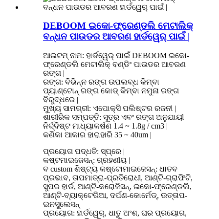
DEBOOM ଇକୋ-ଫ୍ରେଣ୍ଡଲି ମେଟାଲିକ୍
ବନ୍ଧନ ପାଉଡର ଆବରଣ ହାର୍ଡୱେର୍ ପାଇଁ |
ଆଇଟମ୍ ନାମ: ହାର୍ଡୱେର୍ ପାଇଁ DEBOOM ଇକୋ-
ଫ୍ରେଣ୍ଡଲି ମେଟାଲିକ୍ ବଣ୍ଡିଂ ପାଉଡର ଆବରଣ
ରଙ୍ଗ |
ରଙ୍ଗ: ବିଭିନ୍ନ ରଙ୍ଗ ଉପଲବ୍ଧ କିମ୍ବା
ପ୍ୟାଣ୍ଟୋନ୍ ରଙ୍ଗ କୋଡ୍ କିମ୍ବା ନମୁନା ରଙ୍ଗ
ବିରୁଦ୍ଧରେ |
ମୁଖ୍ୟ ସାମଗ୍ରୀ: ଏପୋକ୍ସି ପଲିଷ୍ଟର ରଜନୀ |
ଶାରୀରିକ ସମ୍ପତ୍ତି: ସୂତ୍ର ଏବଂ ରଙ୍ଗ ଅନୁଯାୟୀ
ନିର୍ଦ୍ଦିଷ୍ଟ ମାଧ୍ୟାକର୍ଷଣ 1.4 ~ 1.8g / cm3 |
କଣିକା ଆକାର ହାରାହାରି 35 ~ 40um |
ପ୍ରୟୋଗ ପଦ୍ଧତି: ସ୍ପ୍ରେ |
କଷ୍ଟମାଇଜେସନ୍: ଗ୍ରହଣୀୟ |
ବ custom ଶିଷ୍ଟ୍ୟ କଷ୍ଟୋମାଇଜେସନ୍: ଧାତବ
ପ୍ରଭାବ, ତାପମାତ୍ରା-ପ୍ରତିରୋଧୀ, ଆଣ୍ଟି-ଗ୍ରାଫିଟି,
ସୁପର ହାର୍ଡ, ଆଣ୍ଟି-କରୋଜିସନ୍, ଇକୋ-ଫ୍ରେଣ୍ଡଲି,
ଆଣ୍ଟି-ବ୍ୟାକ୍ଟେରିଆ, ଦର୍ପଣ-କୋର୍ମେଡ୍, ଉତ୍ତାପ-
ଇନସୁଲେସନ୍
ପ୍ରୟୋଗ: ହାର୍ଡୱେର୍, ଧାତୁ ଅଂଶ, ଘର ପ୍ରୟୋଗ,