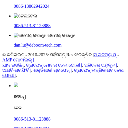
0086-13862942024
ଟେଲ
0086-513-81123888
ଇମେଲ୍ କରନ୍ତୁ |
dan.lu@deboom-tech.com
© କପିରାଇଟ୍ - 2010-2025: ସର୍ବସତ୍ତ୍ Res ସଂରକ୍ଷିତ |
ସାଇଟମ୍ୟାପ୍
-
AMP ମୋବାଇଲ୍ |
ଯାନ ଇଞ୍ଜିନ୍
,
ଗ୍ରାଫେନ୍ ମୋଟର ତେଲ ଯୋଗୀ |
,
ପରିବେଶ ଅନୁକୂଳ |
,
ଆଣ୍ଟି-ଗ୍ରାଫିଟି |
,
ଶକ୍ତିଶାଳୀ ଗ୍ରାଫେନ୍ |
,
ଗ୍ରାଫେନ୍ ଲବ୍ରିକାଣ୍ଟ ତେଲ
ଯୋଗୀ |
,
ଫୋନ୍ |
ଟେଲ
0086-513-81123888