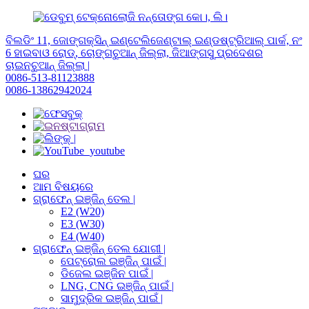
ବିଲଡିଂ 11, ଜୋଙ୍ଗକ୍ସିନ୍ ଇଣ୍ଟେଲିଜେଣ୍ଟାଲ୍ ଇଣ୍ଡଷ୍ଟ୍ରିଆଲ୍ ପାର୍କ, ନଂ
6 ହାଇବାଓ ରୋଡ୍, ଚୋଙ୍ଗଚୁଆନ୍ ଜିଲ୍ଲା, ଜିଆଙ୍ଗସୁ ପ୍ରଦେଶର
ଚାଇନଚୁଆନ୍ ଜିଲ୍ଲା |
0086-513-81123888
0086-13862942024
ଘର
ଆମ ବିଷୟରେ
ଗ୍ରାଫେନ୍ ଇଞ୍ଜିନ୍ ତେଲ |
E2 (W20)
E3 (W30)
E4 (W40)
ଗ୍ରାଫେନ୍ ଇଞ୍ଜିନ୍ ତେଲ ଯୋଗୀ |
ପେଟ୍ରୋଲ ଇଞ୍ଜିନ୍ ପାଇଁ |
ଡିଜେଲ ଇଞ୍ଜିନ ପାଇଁ |
LNG, CNG ଇଞ୍ଜିନ୍ ପାଇଁ |
ସାମୁଦ୍ରିକ ଇଞ୍ଜିନ୍ ପାଇଁ |