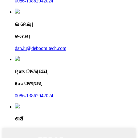
0086-13862942024
ଇ-ମେଲ୍ |
ଇ-ମେଲ୍ |
dan.lu@deboom-tech.com
ହ୍ ats ାଟସ୍ ଆପ୍
ହ୍ ats ାଟସ୍ ଆପ୍
0086-13862942024
ଶୀର୍ଷ