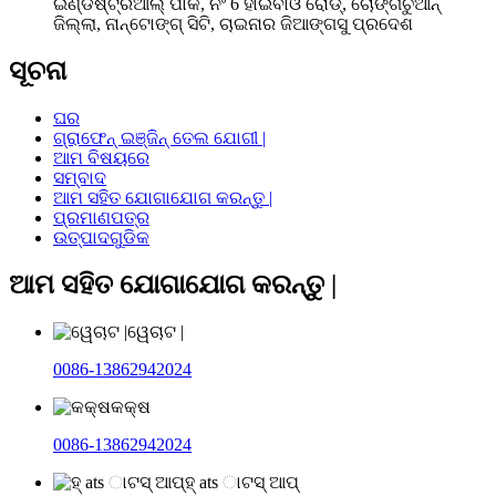
ଇଣ୍ଡଷ୍ଟ୍ରିଆଲ୍ ପାର୍କ, ନଂ 6 ହାଇବାଓ ରୋଡ୍, ଚୋଙ୍ଗଚୁଆନ୍
ଜିଲ୍ଲା, ନାନ୍ଟୋଙ୍ଗ୍ ସିଟି, ଚାଇନାର ଜିଆଙ୍ଗସୁ ପ୍ରଦେଶ
ସୂଚନା
ଘର
ଗ୍ରାଫେନ୍ ଇଞ୍ଜିନ୍ ତେଲ ଯୋଗୀ |
ଆମ ବିଷୟରେ
ସମ୍ବାଦ
ଆମ ସହିତ ଯୋଗାଯୋଗ କରନ୍ତୁ |
ପ୍ରମାଣପତ୍ର
ଉତ୍ପାଦଗୁଡିକ
ଆମ ସହିତ ଯୋଗାଯୋଗ କରନ୍ତୁ |
ୱେଚାଟ |
0086-13862942024
କକ୍ଷ
0086-13862942024
ହ୍ ats ାଟସ୍ ଆପ୍