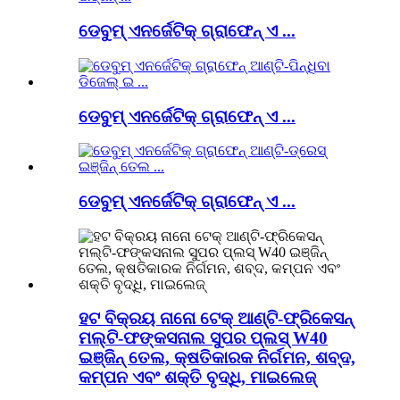
ଡେବୁମ୍ ଏନର୍ଜେଟିକ୍ ଗ୍ରାଫେନ୍ ଏ ...
ଡେବୁମ୍ ଏନର୍ଜେଟିକ୍ ଗ୍ରାଫେନ୍ ଏ ...
ଡେବୁମ୍ ଏନର୍ଜେଟିକ୍ ଗ୍ରାଫେନ୍ ଏ ...
ହଟ ବିକ୍ରୟ ନାନୋ ଟେକ୍ ଆଣ୍ଟି-ଫ୍ରିକେସନ୍
ମଲ୍ଟି-ଫଙ୍କସନାଲ ସୁପର ପ୍ଲସ୍ W40
ଇଞ୍ଜିନ୍ ତେଲ, କ୍ଷତିକାରକ ନିର୍ଗମନ, ଶବ୍ଦ,
କମ୍ପନ ଏବଂ ଶକ୍ତି ବୃଦ୍ଧି, ମାଇଲେଜ୍