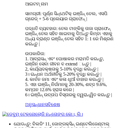
ଆଇଟମ୍ ନାମ
ସାମଗ୍ରୀ: ପୂର୍ଣ୍ଣ ସିନ୍ଥେଟିକ୍ ଇଞ୍ଜିନ୍ ତେଲ, ଏସପି
ଗ୍ରେଡ୍ + 5-6 ପ୍ଲେୟାର ଗ୍ରାଫେନ୍ |
ପଦ୍ଧତି ବ୍ୟବହାର: ତେଲ ଟାଙ୍କିକୁ ତାଜା ଗ୍ରାଫେନ୍
ଇଞ୍ଜିନ୍ ତେଲ ସହିତ ଖାଇବାକୁ ଦିଅନ୍ତୁ କିମ୍ବା ଏହାକୁ
ଅନ୍ୟ ବ୍ରାଣ୍ଡ ଇଞ୍ଜିନ୍ ତେଲ ସହିତ 1: 1 ରେ ମିଶ୍ରଣ
କରନ୍ତୁ |
ଉପକାରିତା:
1. ଆବ୍ରାସନ୍ ଏବଂ ପୋଷାକର ମରାମତି କରନ୍ତୁ,
ଇଞ୍ଜିନ ସେବା ଜୀବନ ବ extend ାନ୍ତୁ |
2, କାର୍ଯ୍ୟଦକ୍ଷତାକୁ 5-10% ବୃଦ୍ଧି କରନ୍ତୁ |
3। ଇନ୍ଧନ ଅର୍ଥନୀତିକୁ 5-20% ବୃଦ୍ଧି କରନ୍ତୁ |
4. କାର୍ବନ ଜମା ଏବଂ କଳା ଧୂଆଁ ବାହାର କରନ୍ତୁ |
5. ଏହା ଇଞ୍ଜିନ୍ ନିର୍ଗମନକୁ 20-30%, ଶବ୍ଦ 9.6%,
କମ୍ପନ 12.6% ହ୍ରାସ କରେ |
6। ଇଞ୍ଜିନ୍ ଉତ୍ତାପ ବିସ୍ତାରକୁ ତ୍ୱରାନ୍ୱିତ କରନ୍ତୁ |
ଅନୁସନ୍ଧାନ
ସବିଶେଷ
ଯୋଡନ୍ତୁ: ବିଲଡିଂ 11, ଜୋଙ୍ଗକ୍ସିନ୍ ଇଣ୍ଟେଲିଜେଣ୍ଟାଲ୍